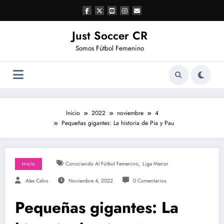
Saltar
al
contenido
Just Soccer CR
Somos Fútbol Femenino
Inicio
2022
noviembre
4
Pequeñas gigantes: La historia de Pia y Pau
,
Inicio
Conociendo Al Fútbol Femenino
Liga Menor
Alex Calvo
Noviembre 4, 2022
0 Comentarios
Pequeñas gigantes: La