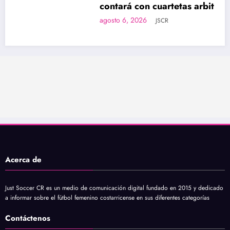
contará con cuartetas arbitrales 100 %
femeninas
agosto 6, 2026
JSCR
Acerca de
Just Soccer CR es un medio de comunicación digital fundado en 2015 y dedicado
a informar sobre el fútbol femenino costarricense en sus diferentes categorías
Contáctenos