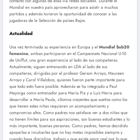
contacto con algunas de ellas vía redes sociales». Durante el
Mundial en nuestro país aprovecharon para asistir a muchos
partidos y además tuvieron la oportunidad de conocer a las
jugadoras de la Selección de países Bajos.
Actualidad
Una vez terminada su experiencia en Europa y el
Mundial Sub20
femenino
, ambas participaron en el Campeonato Nacional U-10
de Uniffut, una gran experiencia al lado de sus compañeras.
Actualmente, siguen entrenando en LDA al lado de sus
compañeras, dirigidas por el profesor Gerson Arroyo, Maureen
Arroyo y Carol Villalobos, quienes fueron parte importante para
que todo esto fuera posible. Además se ha integrado a Paul
Mayorga como entrenador para María Pía y a Luis Herra para
desarrollar a María Paula, «Somos creyentes que sueños como los
que tienen estas niñas requieren un acompañamiento y
compromiso altos. Como padres nos satisface ver a dos niñas que
no tienen límites para sus aspiraciones, son buenas estudiantes y lo
más importante, buenas personas. Como padres, hemos decidido
apoyarlas e inculcarles que no hay metas imposibles siempre y
cuando haya disciplina, trabajo y que exista amor real por lo que