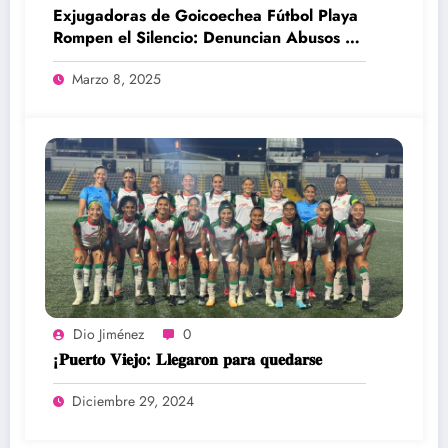
Exjugadoras de Goicoechea Fútbol Playa
Rompen el Silencio: Denuncian Abusos y
Falta de Respuesta de la Liga y el INAMU
Marzo 8, 2025
Dio Jiménez
0
¡𝐏𝐮𝐞𝐫𝐭𝐨 𝐕𝐢𝐞𝐣𝐨: 𝐋𝐥𝐞𝐠𝐚𝐫𝐨𝐧 𝐩𝐚𝐫𝐚 𝐪𝐮𝐞𝐝𝐚𝐫𝐬𝐞
Diciembre 29, 2024