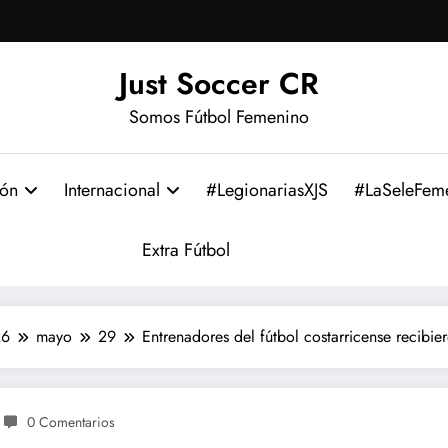
Just Soccer CR
Somos Fútbol Femenino
ión
Internacional
#LegionariasXJS
#LaSeleFem
Extra Fútbol
26
mayo
29
Entrenadores del fútbol costarricense recibie
0 Comentarios