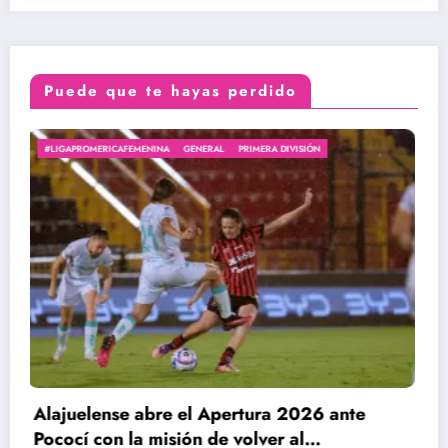
Puede que te hayas perdido
#ARBITRAJE
#ARBITRASTICASXJS
#LIGAPROMERICAFEMENINA
PRIMERA DIVISIÓN
ante
Jornada inaugural del Apertura 202