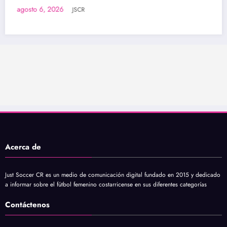
contará con cuartetas arbitrales 100
femeninas
agosto 6, 2026
JSCR
Acerca de
Just Soccer CR es un medio de comunicación digital fundado en 2015 y dedicado
a informar sobre el fútbol femenino costarricense en sus diferentes categorías
Contáctenos