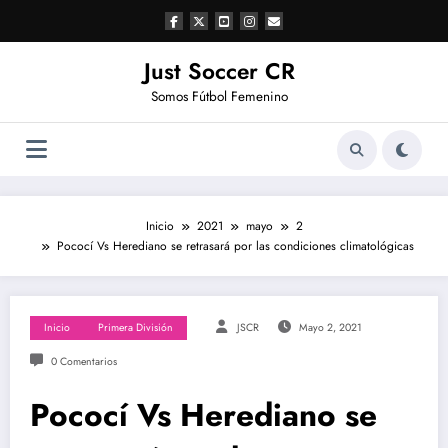
Saltar
al
contenido
Just Soccer CR
Somos Fútbol Femenino
Inicio
2021
mayo
2
Pococí Vs Herediano se retrasará por las condiciones climatológicas
Inicio
Primera División
JSCR
Mayo 2, 2021
0 Comentarios
Pococí Vs Herediano se