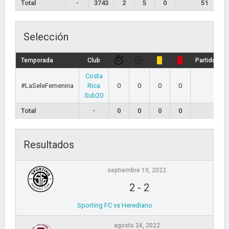
Total
-
3743
2
5
0
51
Selección
Temporada
Club
Partidos ju
Costa
#LaSeleFemenina
Rica
0
0
0
0
0
Sub20
Total
-
0
0
0
0
0
Resultados
septiembre 10, 2022
2
-
2
Sporting FC vs Herediano
agosto 24, 2022