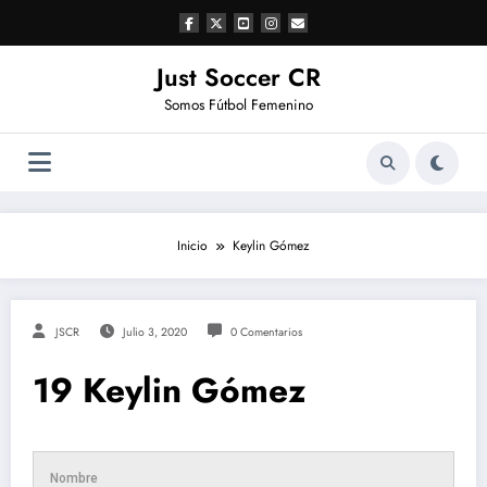
Saltar
al
contenido
Just Soccer CR
Somos Fútbol Femenino
Inicio
Keylin Gómez
JSCR
Julio 3, 2020
0 Comentarios
19
Keylin Gómez
Nombre