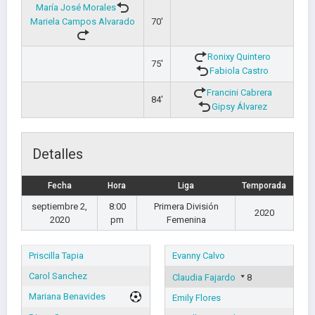
María José Morales
Mariela Campos Alvarado
70'
Ronixy Quintero
75'
Fabiola Castro
Francini Cabrera
84'
Gipsy Álvarez
Detalles
Fecha
Hora
Liga
Temporada
septiembre 2,
8:00
Primera División
2020
2020
pm
Femenina
Priscilla Tapia
Evanny Calvo
Carol Sanchez
Claudia Fajardo
8
Mariana Benavides
Emily Flores