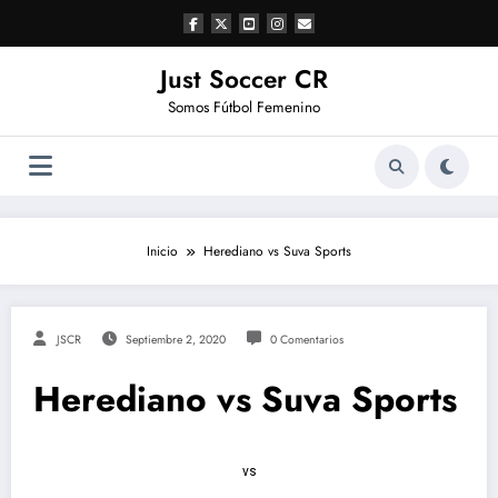
Saltar
al
contenido
Just Soccer CR
Somos Fútbol Femenino
Inicio
Herediano vs Suva Sports
JSCR
Septiembre 2, 2020
0 Comentarios
Herediano vs Suva Sports
vs