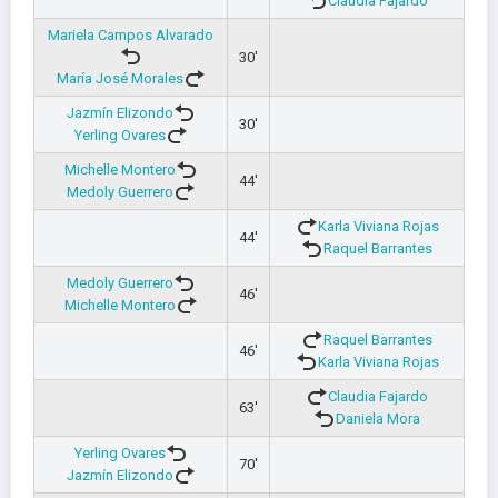
Claudia Fajardo
Mariela Campos Alvarado
30'
María José Morales
Jazmín Elizondo
30'
Yerling Ovares
Michelle Montero
44'
Medoly Guerrero
Karla Viviana Rojas
44'
Raquel Barrantes
Medoly Guerrero
46'
Michelle Montero
Raquel Barrantes
46'
Karla Viviana Rojas
Claudia Fajardo
63'
Daniela Mora
Yerling Ovares
70'
Jazmín Elizondo