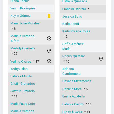
Diana Saenz
Estrella Quesada
Yesmi Rodriguez
Francini Cabrera
Keylin Gómez
Jéssica Solís
María José Morales
Karla Sandí
8
Karla Viviana Rojas
Mariela Campos
2
Alfaro
Sofía Jiménez
Medoly Guerrero
Marín
25
Ronixy Quintero
Yerling Ovares
17
10
Yedry Salas
Adriana
Cambronero
Fabiola Murillo
Dayana Matamoros
Cristin Granados
Daniela Mora
6
Jazmín Elizondo
11
Emilia Azofeifa
María Paula Coto
Fabiola Castro
14
Mariela Campos
Gipsy Álvarez
11