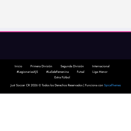
Inicio
Primera División
Segunda División
Internacional
#LegionariasXJS
#LaSeleFemenina
Futsal
Liga Menor
Extra Fútbol
Just Soccer CR 2026 © Todos los Derechos Reservados | Funciona con
SpiceThemes