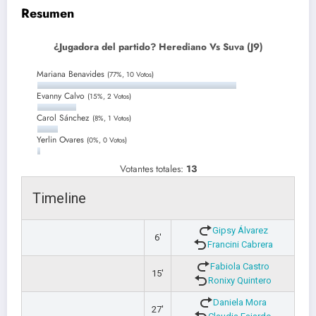
Resumen
¿Jugadora del partido? Herediano Vs Suva (J9)
Mariana Benavides
(77%, 10 Votos)
Evanny Calvo
(15%, 2 Votos)
Carol Sánchez
(8%, 1 Votos)
Yerlin Ovares
(0%, 0 Votos)
Votantes totales:
13
Timeline
Gipsy Álvarez
6'
Francini Cabrera
Fabiola Castro
15'
Ronixy Quintero
Daniela Mora
27'