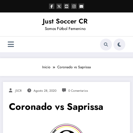
Saltar
al
contenido
Just Soccer CR
Somos Fútbol Femenino
Inicio
Coronado vs Saprissa
JSCR
Agosto 28, 2020
0 Comentarios
Coronado vs Saprissa