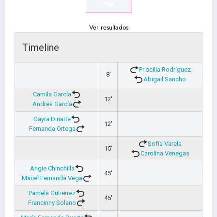
Ver resultados
Timeline
Priscilla Rodríguez
8'
Abigail Sancho
Camila García
12'
Andrea García
Dayra Dinarte
12'
Fernanda Ortega
Sofía Varela
15'
Carolina Venegas
Angie Chinchilla
45'
Mariel Fernanda Vega
Pamela Gutierrez
45'
Francinny Solano