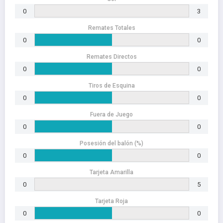
0
3
Remates Totales
0
0
Remates Directos
0
0
Tiros de Esquina
0
0
Fuera de Juego
0
0
Posesión del balón (%)
0
0
Tarjeta Amarilla
0
5
Tarjeta Roja
0
0