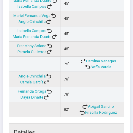
María Fernanda Duarte
45'
Isabella Campos
Mariel Fernanda Vega
45'
Angie Chinchilla
Isabella Campos
45'
María Fernanda Duarte
Francinny Solano
45'
Pamela Gutierrez
Carolina Venegas
75'
Sofía Varela
Angie Chinchilla
78'
Camila García
Fernanda Ortega
78'
Dayra Dinarte
Abigail Sancho
82'
Priscilla Rodríguez
Detalles