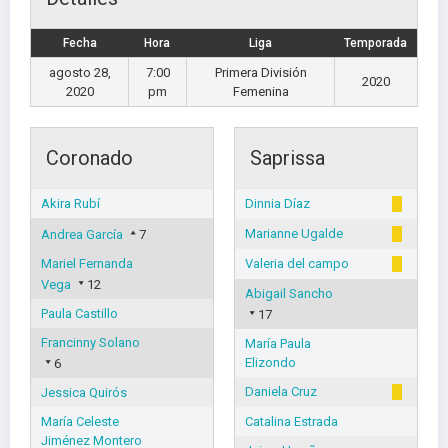
Fecha
Hora
Liga
Temporada
agosto 28,
7:00
Primera División
2020
2020
pm
Femenina
Coronado
Saprissa
Akira Rubí
Dinnia Díaz
Marianne Ugalde
Andrea García
7
Mariel Fernanda
Valeria del campo
Vega
12
Abigail Sancho
Paula Castillo
17
Francinny Solano
María Paula
Elizondo
6
Daniela Cruz
Jessica Quirós
María Celeste
Catalina Estrada
Jiménez Montero