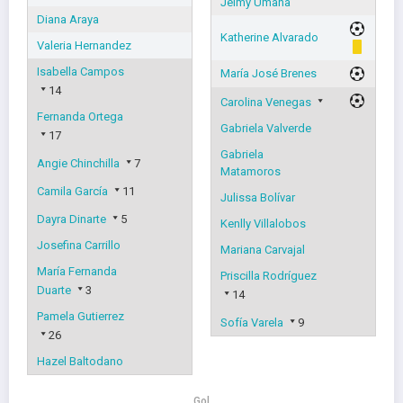
Jeimy Umaña
Diana Araya
Katherine Alvarado
Valeria Hernandez
Isabella Campos
María José Brenes
14
Carolina Venegas
Fernanda Ortega
Gabriela Valverde
17
Gabriela
Angie Chinchilla
7
Matamoros
Camila García
11
Julissa Bolívar
Dayra Dinarte
5
Kenlly Villalobos
Josefina Carrillo
Mariana Carvajal
María Fernanda
Priscilla Rodríguez
Duarte
3
14
Pamela Gutierrez
Sofía Varela
9
26
Hazel Baltodano
Gol