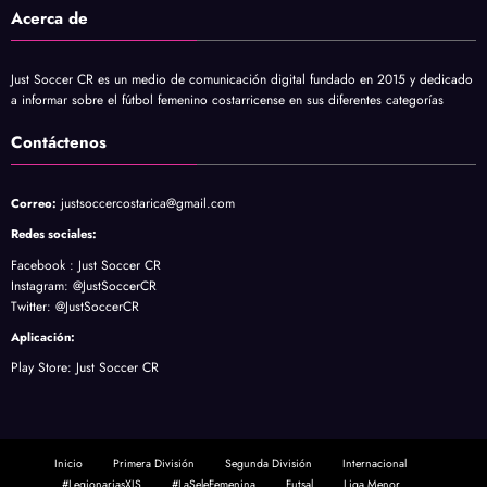
Acerca de
Just Soccer CR es un medio de comunicación digital fundado en 2015 y dedicado
a informar sobre el fútbol femenino costarricense en sus diferentes categorías
Contáctenos
justsoccercostarica@gmail.com
Correo:
Redes sociales:
Facebook :
Just Soccer CR
Instagram
: @JustSoccerCR
Twitter
: @JustSoccerCR
Aplicación:
Play Store:
Just Soccer CR
Inicio
Primera División
Segunda División
Internacional
#LegionariasXJS
#LaSeleFemenina
Futsal
Liga Menor