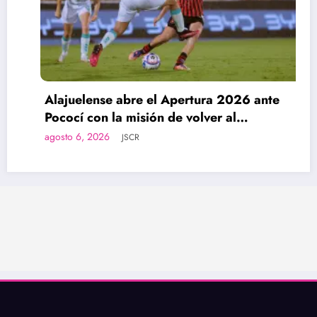
Alajuelense abre el Apertura 2026 ante
Pococí con la misión de volver al
protagonismo
agosto 6, 2026
JSCR