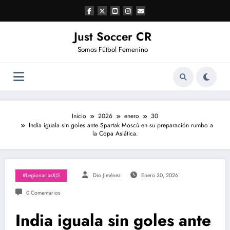
Saltar
al
contenido
Just Soccer CR
Somos Fútbol Femenino
Inicio
2026
enero
30
India iguala sin goles ante Spartak Moscú en su preparación rumbo a
la Copa Asiática.
#LegionariasXJS
Dio Jiménez
Enero 30, 2026
0 Comentarios
India iguala sin goles ante