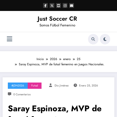
Saltar
al
contenido
Just Soccer CR
Somos Fútbol Femenino
Inicio
2026
enero
25
Saray Espinoza, MVP de futsal femenino en Juegos Nacionales.
#JDN2026
Futsal
Dio Jiménez
Enero 25, 2026
0 Comentarios
Saray Espinoza, MVP de