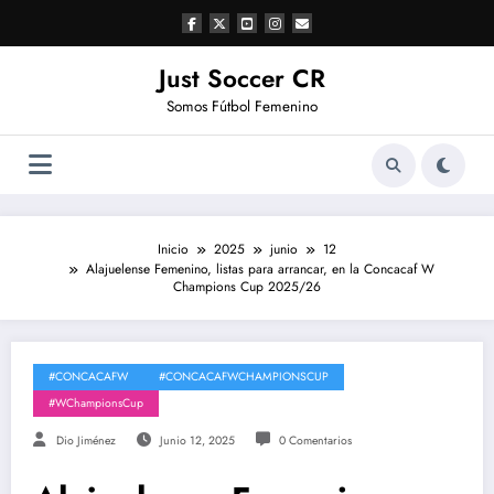
Saltar
al
contenido
Just Soccer CR
Somos Fútbol Femenino
Inicio
2025
junio
12
Alajuelense Femenino, listas para arrancar, en la Concacaf W
Champions Cup 2025/26
#CONCACAFW
#CONCACAFWCHAMPIONSCUP
#WChampionsCup
Dio Jiménez
Junio 12, 2025
0 Comentarios