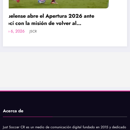
Jornada inaugural del Apertura 2026
contará con cuartetas arbitrales 100 %
femeninas
agosto 6, 2026
JSCR
Acerca de