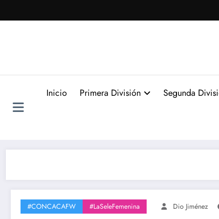
Saltar
al
contenido
Inicio
Primera División
Segunda Divis
#CONCACAFW
#LaSeleFemenina
Dio Jiménez