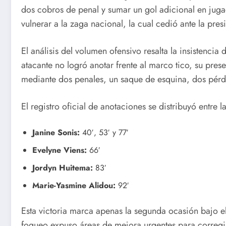
dos cobros de penal y sumar un gol adicional en jugad
vulnerar a la zaga nacional, la cual cedió ante la pres
El análisis del volumen ofensivo resalta la insistencia
atacante no logró anotar frente al marco tico, su pres
mediante dos penales, un saque de esquina, dos pérdi
El registro oficial de anotaciones se distribuyó entre la
Janine Sonis:
40′, 53′ y 77′
Evelyne Viens:
66′
Jordyn Huitema:
83′
Marie-Yasmine Alidou:
92′
Esta victoria marca apenas la segunda ocasión bajo e
fogueo expuso áreas de mejora urgentes para corregir