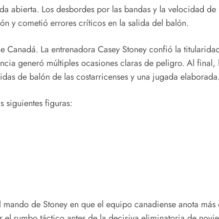
a abierta. Los desbordes por las bandas y la velocidad de l
ión y cometió errores críticos en la salida del balón.
 de Canadá. La entrenadora Casey Stoney confió la titularida
encia generó múltiples ocasiones claras de peligro. Al final,
das de balón de las costarricenses y una jugada elaborada
s siguientes figuras:
l mando de Stoney en que el equipo canadiense anota más de
 el rumbo táctico antes de la decisiva eliminatoria de novi