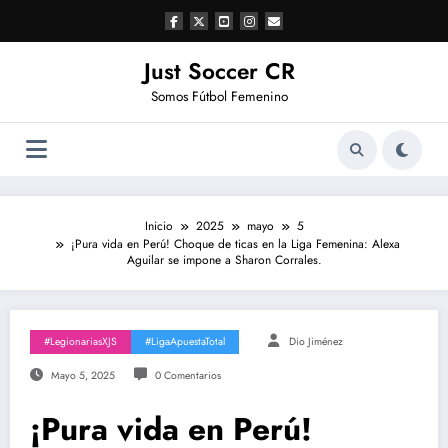
Saltar
al
contenido
Just Soccer CR
Somos Fútbol Femenino
Inicio
2025
mayo
5
¡Pura vida en Perú! Choque de ticas en la Liga Femenina: Alexa
Aguilar se impone a Sharon Corrales.
#LegionariasXJS
#LigaApuestaTotal
Dio Jiménez
Mayo 5, 2025
0 Comentarios
¡Pura vida en Perú!