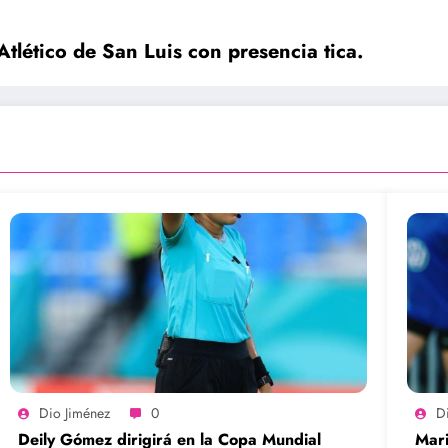
Atlético de San Luis con presencia tica.
Dio Jiménez
0
D
Deily Gómez dirigirá en la Copa Mundial
Mari