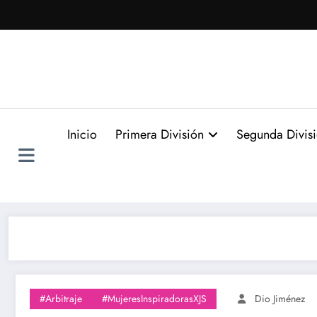
Saltar
al
contenido
Inicio
Primera División
Segunda Divis
#Arbitraje
#MujeresInspiradorasXJS
Dio Jiménez