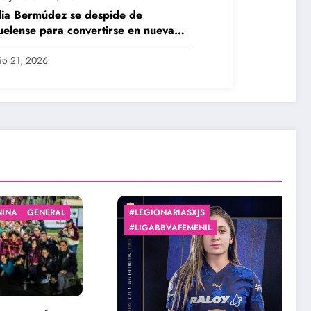
ia Bermúdez se despide de
uelense para convertirse en nueva
onaria
lio 21, 2026
GENERAL
#LEGIONARIASXJS
#LIGABBVAFEMENIL