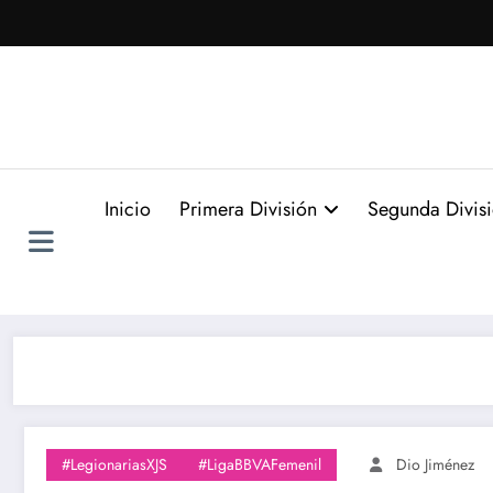
Saltar
al
contenido
Inicio
Primera División
Segunda Divis
#LegionariasXJS
#LigaBBVAFemenil
Dio Jiménez