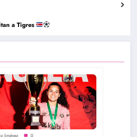
itan a Tigres
io Jiménez
0