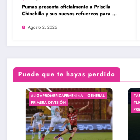
Pumas presenta oficialmente a Priscila
Chinchilla y sus nuevos refuerzos para el
Apertura 2026
Agosto 2, 2026
Puede que te hayas perdido
#LIGAPROMERICAFEMENINA
GENERAL
#ARBITRA
PRIMERA DIVISIÓN
#LIGAPRO
PRIMERA 