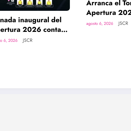
Arranca el Torne
Apertura 2026 
a inaugural del
nuevo formato d
JSCR
agosto 6, 2026
ura 2026 contará
competencia.
artetas arbitrales
JSCR
026
 femeninas