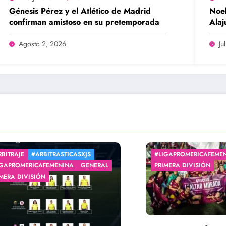
Génesis Pérez y el Atlético de Madrid
Noel
confirman amistoso en su pretemporada
Alaj
legi
Agosto 2, 2026
Ju
JE
#ARBITRASTICASXJS
#LIGAPROMERICAFEMENINA
MERICAFEMENINA
GENERAL
PRIMERA DIVISIÓN
DIVISIÓN