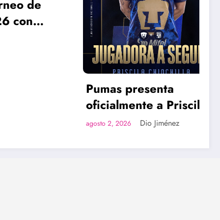
o de
con
e
Pumas presenta
oficialmente a Priscila
Chinchilla y sus nuevos
Dio Jiménez
agosto 2, 2026
refuerzos para el
Apertura 2026