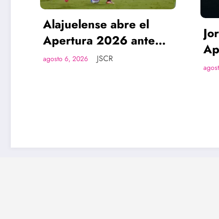
Alajuelense abre el
Jornad
Apertura 2026 ante
Apert
Pococí con la misión de
JSCR
agosto 6, 2026
con cu
agosto 6, 2
volver al protagonismo
100 %