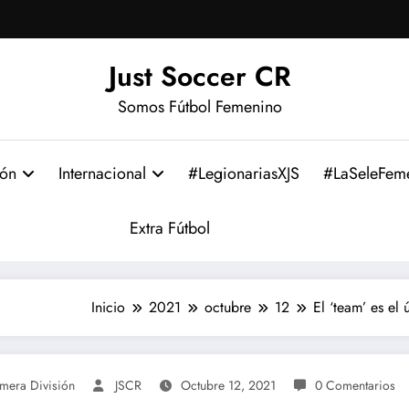
Just Soccer CR
Somos Fútbol Femenino
ión
Internacional
#LegionariasXJS
#LaSeleFem
Extra Fútbol
Inicio
2021
octubre
12
El ‘team’ es el
imera División
JSCR
Octubre 12, 2021
0 Comentarios