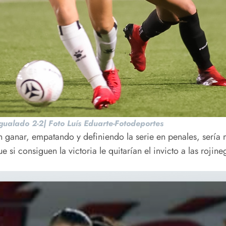
igualado 2-2| Foto Luís Eduarte-Fotodeportes
sin ganar, empatando y definiendo la serie en penales, sería 
 si consiguen la victoria le quitarían el invicto a las rojine