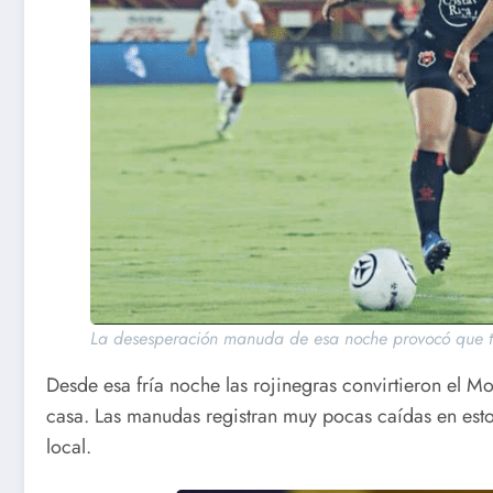
La desesperación manuda de esa noche provocó que tuvi
Desde esa fría noche las rojinegras convirtieron el 
casa. Las manudas registran muy pocas caídas en esto
local.