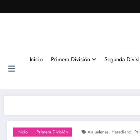
Saltar
al
contenido
Inicio
Primera División
Segunda Divis
,
,
Inicio
Primera División
Alajuelense
Herediano
Pr