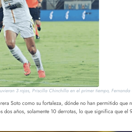
eran 3 rojas, Priscilla Chinchilla en el primer tiempo, Fernanda e
Morera Soto como su fortaleza, dónde no han permitido que n
s dos años, solamente 10 derrotas, lo que significa que el