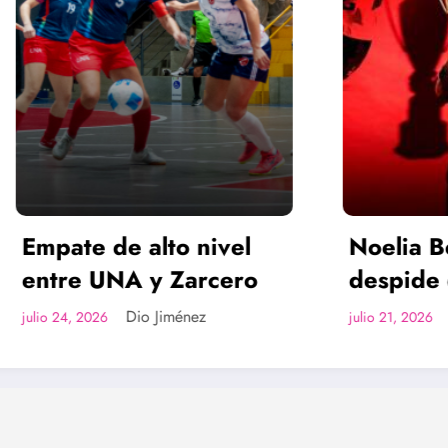
 de alto nivel
Noelia Bermúdez
 UNA y Zarcero
despide de Alaju
para convertirse
Dio Jiménez
Dio Jiménez
026
julio 21, 2026
nueva legionaria