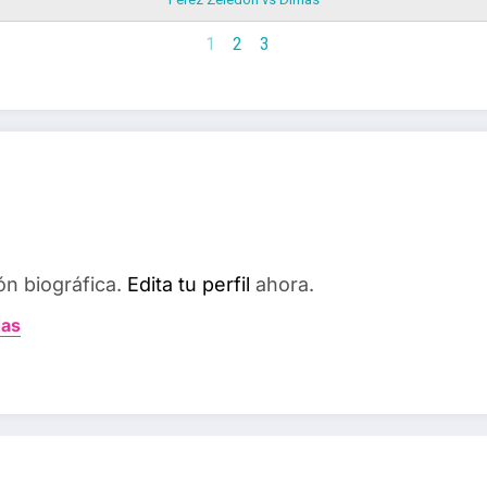
1
2
3
ón biográfica.
Edita tu perfil
ahora.
das