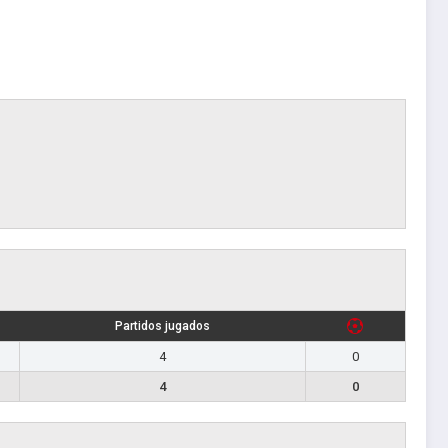
Partidos jugados
4
0
4
0