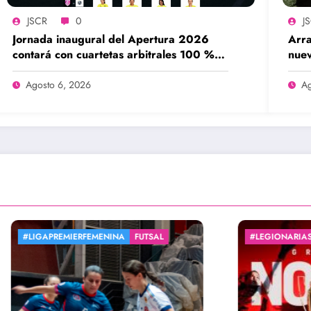
JSCR
0
J
Jornada inaugural del Apertura 2026
Arra
contará con cuartetas arbitrales 100 %
nuev
femeninas
Agosto 6, 2026
Ag
MIERFEMENINA
FUTSAL
#LEGIONARIASXJS