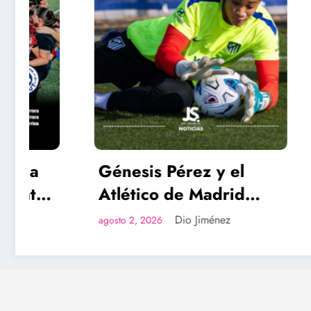
Génesis Pérez y el
Empate
Atlético de Madrid
entre
confirman amistoso en
Dio Jiménez
agosto 2, 2026
julio 24, 2
su pretemporada