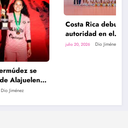
Costa Rica debuta con
autoridad en el
Campeonato
Dio Jiménez
julio 20, 2026
Continental NORCECA
U19
 se
elense
 en