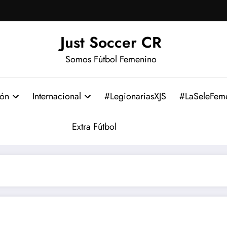
Just Soccer CR
Somos Fútbol Femenino
ión
Internacional
#LegionariasXJS
#LaSeleFem
Extra Fútbol