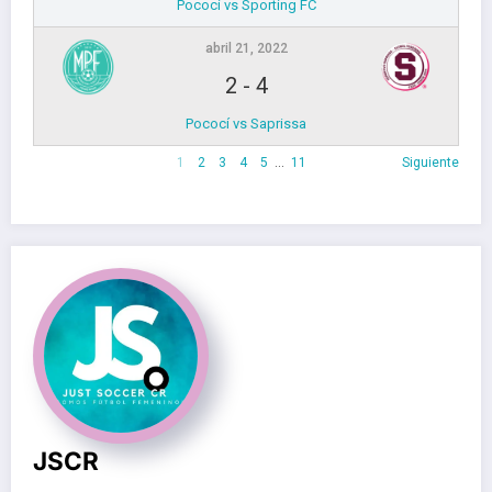
Pococí vs Sporting FC
abril 21, 2022
2
-
4
Pococí vs Saprissa
1
2
3
4
5
…
11
Siguiente
JSCR