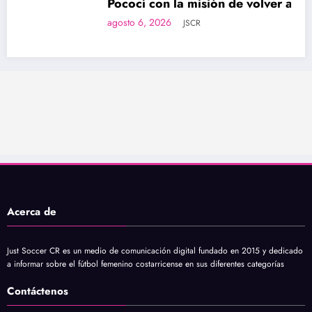
Pococí con la misión de volver al
protagonismo
agosto 6, 2026
JSCR
Acerca de
Just Soccer CR es un medio de comunicación digital fundado en 2015 y dedicado
a informar sobre el fútbol femenino costarricense en sus diferentes categorías
Contáctenos