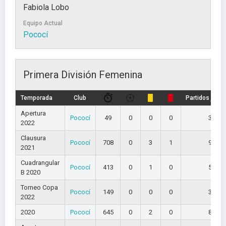
Fabiola Lobo
Equipo Actual
Pococí
Primera División Femenina
Temporada
Club
Partidos juga
Apertura
Pococí
49
0
0
0
3
2022
Clausura
Pococí
708
0
3
1
9
2021
Cuadrangular
Pococí
413
0
1
0
5
B 2020
Torneo Copa
Pococí
149
0
0
0
3
2022
2020
Pococí
645
0
2
0
8