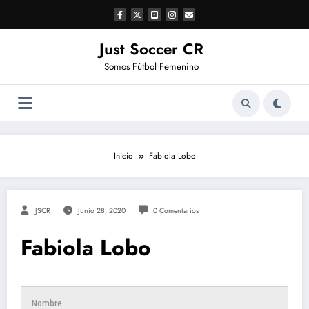
Saltar
al
contenido
Just Soccer CR
Somos Fútbol Femenino
Inicio
Fabiola Lobo
JSCR
Junio 28, 2020
0 Comentarios
Fabiola Lobo
Nombre