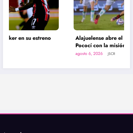
Alajuelense abre el Apertura 2026 ante
Pococí con la misión de volver al
protagonismo
agosto 6, 2026
JSCR