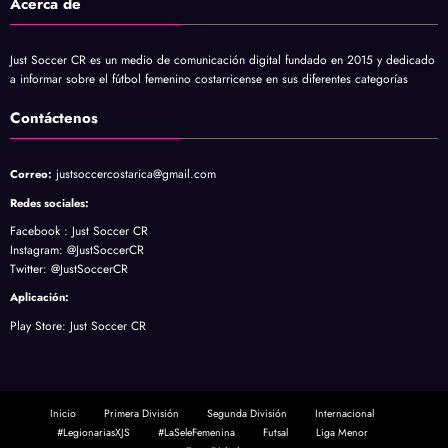
Acerca de
Just Soccer CR es un medio de comunicación digital fundado en 2015 y dedicado
a informar sobre el fútbol femenino costarricense en sus diferentes categorías
Contáctenos
justsoccercostarica@gmail.com
Correo:
Redes sociales:
Facebook :
Just Soccer CR
Instagram
: @JustSoccerCR
Twitter
: @JustSoccerCR
Aplicación:
Play Store:
Just Soccer CR
Inicio
Primera División
Segunda División
Internacional
#LegionariasXJS
#LaSeleFemenina
Futsal
Liga Menor