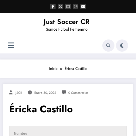
Saltar
al
contenido
Just Soccer CR
Somos Fútbol Femenino
Inicio
Éricka Castillo
JSCR
Enero 30, 2022
0 Comentarios
Éricka Castillo
Nombre