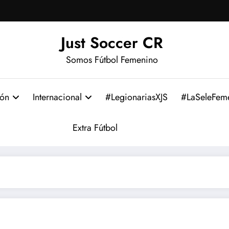
Just Soccer CR
Somos Fútbol Femenino
ión
Internacional
#LegionariasXJS
#LaSeleFem
Extra Fútbol