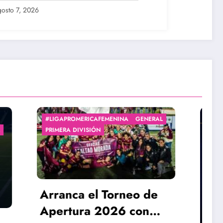
osto 7, 2026
A
GENERAL
#LEGIONARIASXJS
#LIGABBVAFEMENIL
neo de
 con