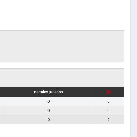
Partidos jugados
0
0
0
0
0
0