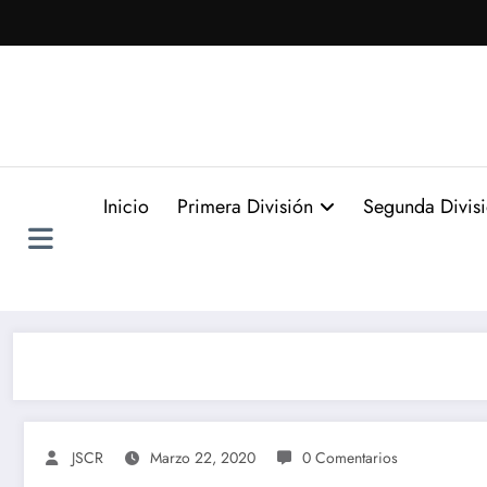
Saltar
al
contenido
Inicio
Primera División
Segunda Divis
JSCR
Marzo 22, 2020
0 Comentarios