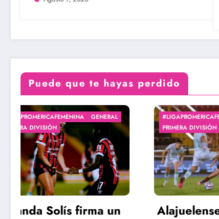
Puede que te hayas perdido
#LIGAPROMERICAFEMENINA
GENERAL
#ARBIT
PRIMERA DIVISIÓN
#LIGAP
PRIMER
Alajuelense abre el