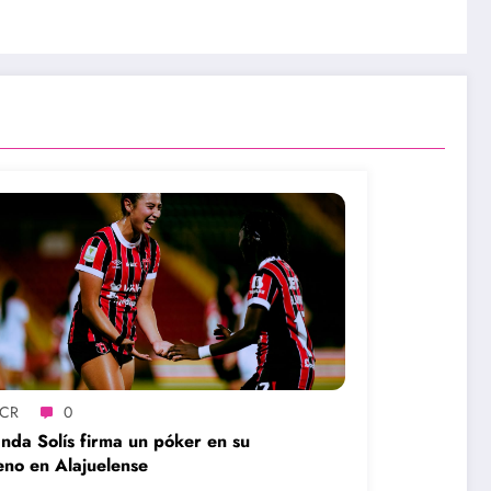
SCR
0
nda Solís firma un póker en su
eno en Alajuelense