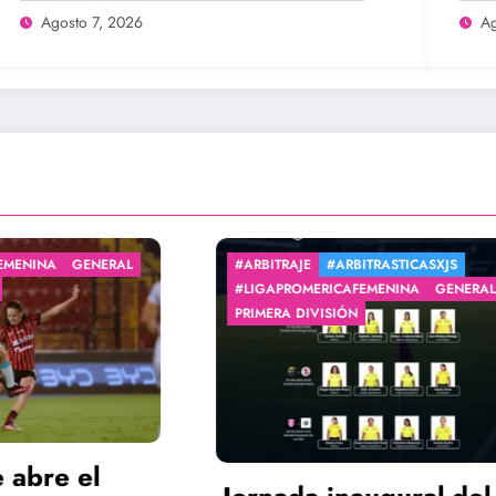
Agosto 7, 2026
Ag
RAJE
#ARBITRASTICASXJS
#LIGAPROMERICAFEMENIN
ROMERICAFEMENINA
GENERAL
PRIMERA DIVISIÓN
A DIVISIÓN
Arranca el Tor
Apertura 2026