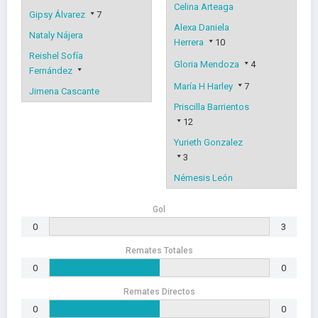
Celina Arteaga
Gipsy Álvarez
7
Alexa Daniela
Nataly Nájera
Herrera
10
Reishel Sofía
Gloria Mendoza
4
Fernández
María H Harley
7
Jimena Cascante
Priscilla Barrientos
12
Yurieth Gonzalez
3
Némesis León
Gol
0
3
Remates Totales
0
0
Remates Directos
0
0