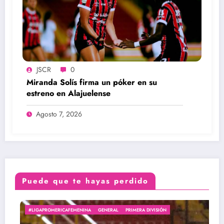
JSCR
0
Miranda Solís firma un póker en su
estreno en Alajuelense
Agosto 7, 2026
Puede que te hayas perdido
IGAPROMERICAFEMENINA
GENERAL
PRIMERA DIVISIÓN
#ARB
PRIM