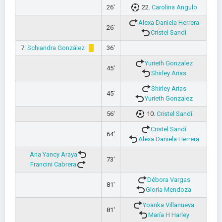
26'
22.
Carolina Angulo
Alexa Daniela Herrera
26'
Cristel Sandí
7.
Schiandra González
36'
Yurieth Gonzalez
45'
Shirley Arias
Shirley Arias
45'
Yurieth Gonzalez
56'
10.
Cristel Sandí
Cristel Sandí
64'
Alexa Daniela Herrera
Ana Yancy Araya
73'
Francini Cabrera
Débora Vargas
81'
Gloria Mendoza
Yoanka Villanueva
81'
María H Harley