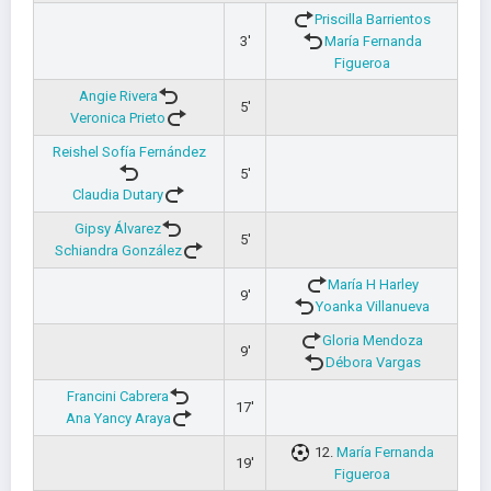
Priscilla Barrientos
3'
María Fernanda
Figueroa
Angie Rivera
5'
Veronica Prieto
Reishel Sofía Fernández
5'
Claudia Dutary
Gipsy Álvarez
5'
Schiandra González
María H Harley
9'
Yoanka Villanueva
Gloria Mendoza
9'
Débora Vargas
Francini Cabrera
17'
Ana Yancy Araya
12.
María Fernanda
19'
Figueroa