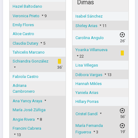
Dimas
Hazel Baltodano
Veronica Prieto
9
Isabel Sánchez
Emily Flores
Shirley Arias
11
Alice Castro
Carolina Angulo
26'
Claudia Dutary
5
Yoanka Villanueva
Tahicelis Marcano
22
Schiandra González
Lisa Villegas
36'
Débora Vargas
13
Fabiola Castro
Hannah Mikles
Adriana
Cambronero
Yaniela Arias
Ana Yancy Araya
Hillary Porras
María José Zúñiga
Cristel Sandí
56'
Angie Rivera
8
María Fernanda
Francini Cabrera
19'
Figueroa
3
13