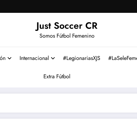
Just Soccer CR
Somos Fútbol Femenino
ión
Internacional
#LegionariasXJS
#LaSeleFem
Extra Fútbol