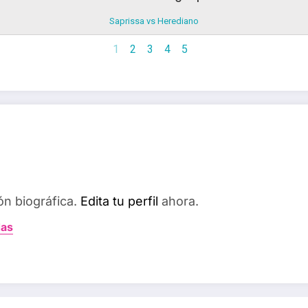
Saprissa vs Herediano
1
2
3
4
5
ón biográfica.
Edita tu perfil
ahora.
das