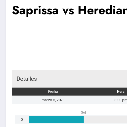
Saprissa vs Heredia
Detalles
Fecha
Hora
marzo 5, 2023
3:00 p
Gol
0