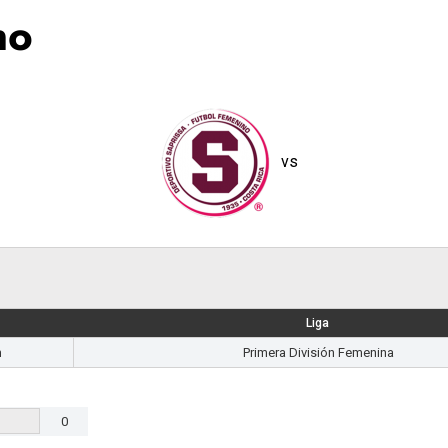
no
vs
Liga
m
Primera División Femenina
0