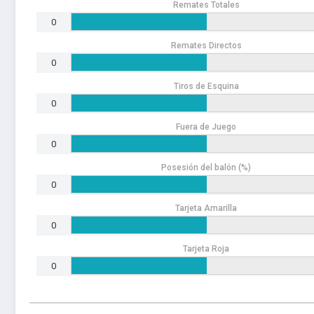
Remates Totales
0
Remates Directos
0
Tiros de Esquina
0
Fuera de Juego
0
Posesión del balón (%)
0
Tarjeta Amarilla
0
Tarjeta Roja
0