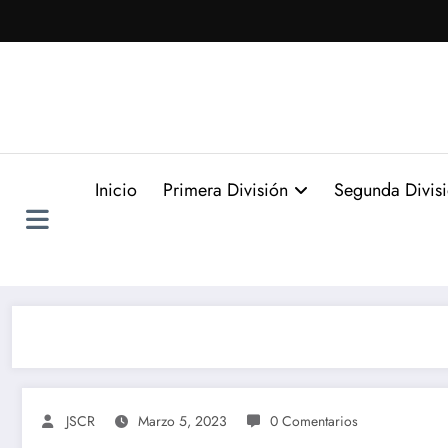
Saltar
al
contenido
Inicio
Primera División
Segunda Divis
JSCR
Marzo 5, 2023
0 Comentarios