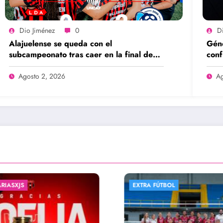
Dio Jiménez
0
D
Alajuelense se queda con el
Géne
subcampeonato tras caer en la final de
conf
UNCAF ante Unifut
Agosto 2, 2026
Ag
FÚTBOL
INTERNACIONAL