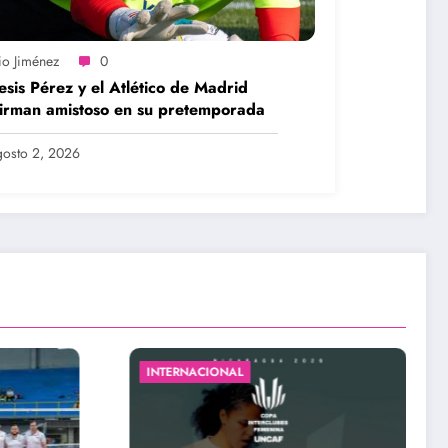
io Jiménez
0
sis Pérez y el Atlético de Madrid
irman amistoso en su pretemporada
osto 2, 2026
#LEGIONARIASXJS
#UWCL