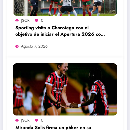
JSCR
0
Sporting visita a Chorotega con el
objetivo de iniciar el Apertura 2026 con
una victoria
Agosto 7, 2026
JSCR
0
Miranda Solís firma un póker en su