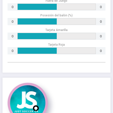
Fuera de Juego
0
0
Posesión del balón (%)
0
0
Tarjeta Amarilla
0
0
Tarjeta Roja
0
0