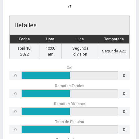
vs
Detalles
Fecha
Hora
Liga
Temporada
abril 10,
10:00
Segunda
Segunda A22
2022
am
división
Gol
0
0
Remates Totales
0
0
Remates Directos
0
0
Tiros de Esquina
0
0