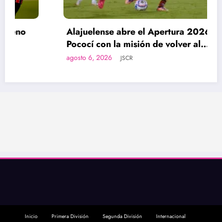
Alajuelense abre el Apertura 2026 ante
Pococí con la misión de volver al
protagonismo
agosto 6, 2026
JSCR
Inicio
Primera División
Segunda División
Internacional