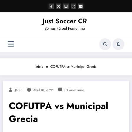
Saltar
al
contenido
Just Soccer CR
Somos Fútbol Femenino
Inicio
COFUTPA vs Municipal Grecia
JSCR
Abril 10, 2022
0 Comentarios
COFUTPA vs Municipal
Grecia