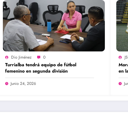
Dio Jiménez
0
J
Turrialba tendrá equipo de fútbol
Mora
femenino en segunda división
en l
Junio 24, 2026
Ju