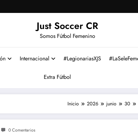
Just Soccer CR
Somos Fútbol Femenino
ión
Internacional
#LegionariasXJS
#LaSeleFem
Extra Fútbol
Inicio
2026
junio
30
0 Comentarios