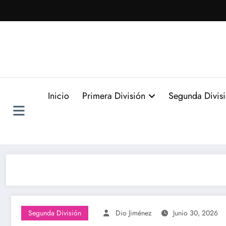
Saltar
al
contenido
Inicio
Primera División
Segunda Divis
Segunda División
Dio Jiménez
Junio 30, 2026