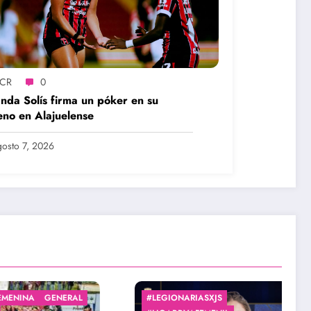
SCR
0
nda Solís firma un póker en su
eno en Alajuelense
osto 7, 2026
#INTERCLUBESUNCAF