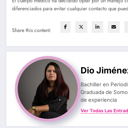
El cuerpo médico ha decidido optar por un manejo co
diferenciados para evitar cualquier contacto que pu
Share this content:
Dio Jiméne
Bachiller en Perio
Graduada de Somos
de experiencia
Ver Todas Las Entra