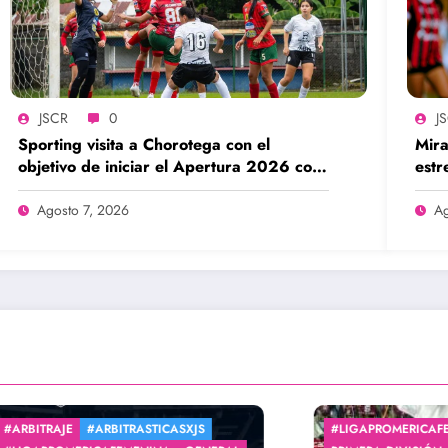
JSCR
0
J
Sporting visita a Chorotega con el
Mira
objetivo de iniciar el Apertura 2026 con
estr
una victoria
Agosto 7, 2026
Ag
ROMERICAFEMENINA
GENERAL
#LEGIONARIASXJS