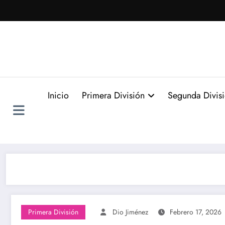
Saltar
al
contenido
Inicio
Primera División
Segunda Divis
Primera División
Dio Jiménez
Febrero 17, 2026