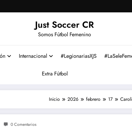
Just Soccer CR
Somos Fútbol Femenino
ión
Internacional
#LegionariasXJS
#LaSeleFem
Extra Fútbol
Inicio
2026
febrero
17
Caroli
0 Comentarios