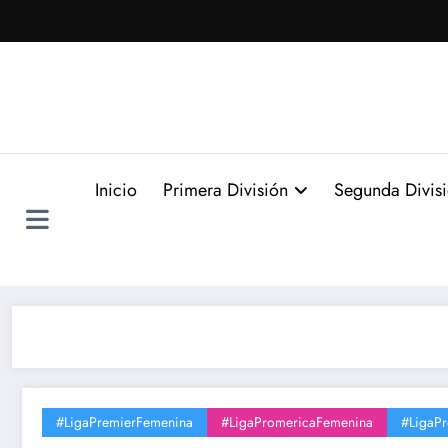
Saltar
al
contenido
Inicio
Primera División
Segunda Divis
#LigaPremierFemenina
#LigaPromericaFemenina
#LigaP