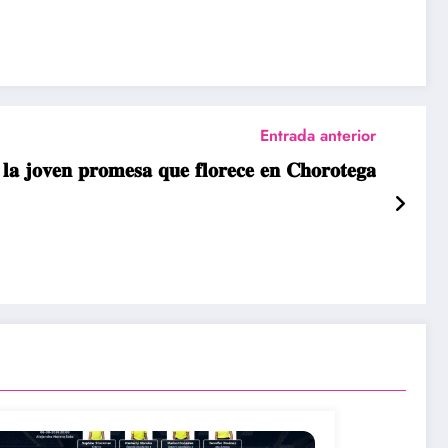
Entrada anterior
𝐚 𝐣𝐨𝐯𝐞𝐧 𝐩𝐫𝐨𝐦𝐞𝐬𝐚 𝐪𝐮𝐞 𝐟𝐥𝐨𝐫𝐞𝐜𝐞 𝐞𝐧 𝐂𝐡𝐨𝐫𝐨𝐭𝐞𝐠𝐚