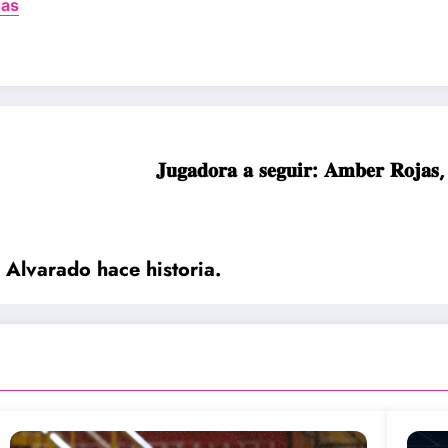
das
𝐉𝐮𝐠𝐚𝐝𝐨𝐫𝐚 𝐚 𝐬𝐞𝐠𝐮𝐢𝐫: 𝐀𝐦𝐛𝐞𝐫 𝐑𝐨𝐣𝐚𝐬, 
 Alvarado hace historia.