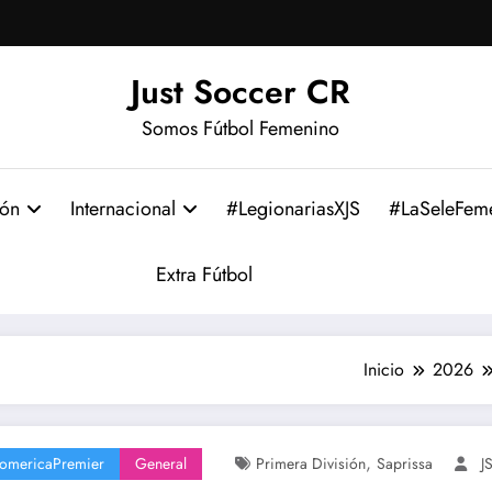
Just Soccer CR
Somos Fútbol Femenino
ión
Internacional
#LegionariasXJS
#LaSeleFem
Extra Fútbol
Inicio
2026
,
romericaPremier
General
Primera División
Saprissa
J