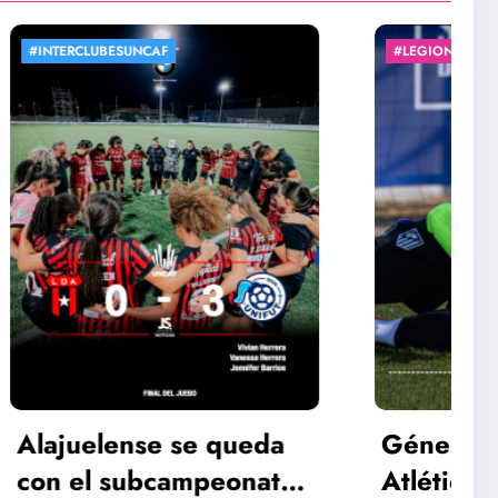
#LEGIONARIASXJS
ueda
Génesis Pérez y el
onato
Atlético de Madrid