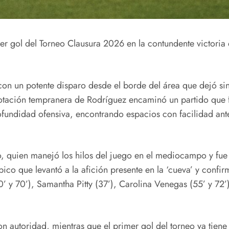
mer gol del Torneo Clausura 2026 en la contundente victori
con un potente disparo desde el borde del área que dejó si
notación tempranera de Rodríguez encaminó un partido que
ofundidad ofensiva, encontrando espacios con facilidad an
, quien manejó los hilos del juego en el mediocampo y fue d
ico que levantó a la afición presente en la ‘cueva’ y confirm
’ y 70’), Samantha Pitty (37’), Carolina Venegas (55’ y 72’)
on autoridad, mientras que el primer gol del torneo ya tiene