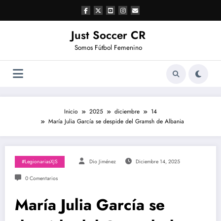
Saltar
al
contenido
Just Soccer CR
Somos Fútbol Femenino
Inicio
2025
diciembre
14
María Julia García se despide del Gramsh de Albania
#LegionariasXJS
Dio Jiménez
Diciembre 14, 2025
0 Comentarios
María Julia García se