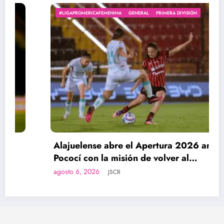
#LIGAPROMERICAFEMENINA
GENERAL
PRIMERA DIVISIÓN
Alajuelense abre el Apertura 2026 ante
Pococí con la misión de volver al
protagonismo
agosto 6, 2026
JSCR