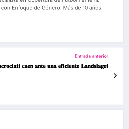
 con Enfoque de Género. Más de 10 años
Entrada anterior
𝐫𝐨𝐜𝐢𝐚𝐭𝐢 𝐜𝐚𝐞𝐧 𝐚𝐧𝐭𝐞 𝐮𝐧𝐚 𝐞𝐟𝐢𝐜𝐢𝐞𝐧𝐭𝐞 𝐋𝐚𝐧𝐝𝐬𝐥𝐚𝐠𝐞𝐭