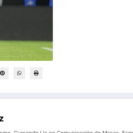
z
dismo. Cursando Lic en Comunicación de Masas. Espec