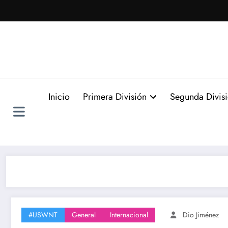
Saltar
al
contenido
Inicio
Primera División
Segunda Divis
#USWNT
General
Internacional
Dio Jiménez