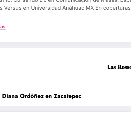
 Versus en Universidad Anáhuac MX En coberturas
das
L𝐚𝐬 𝐑𝐨𝐬𝐬𝐨
e Diana Ordóñez en Zacatepec