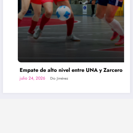
ate de alto nivel entre UNA y Zarcero
Noel
para
o 24, 2026
Dio Jiménez
julio 