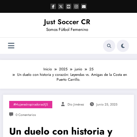
Saltar
al
contenido
Just Soccer CR
Somos Fútbol Femenino
Inicio
2025
junio
25
Un duelo con historia y corazón: Leyendas vs. Amigas de la Costa en
Puerto Carrillo.
#MujeresInspiradorasXJS
Dio Jiménez
Junio 25, 2025
0 Comentarios
Un duelo con historia y