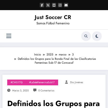
Saltar
al
contenido
Just Soccer CR
Somos Fútbol Femenino
Inicio
2025
marzo
3
Definidos los Grupos para la Ronda Final de las Clasificatorias
Femeninas Sub-17 de Concacaf
#CWU17Q
#LaSeleFemeninaSub17
Dio Jiménez
Marzo 3, 2025
0 Comentarios
Definidos los Grupos para