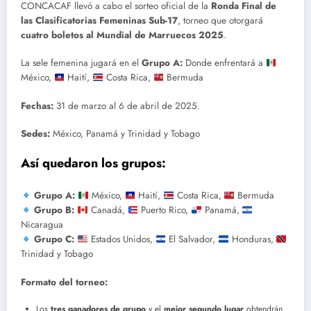
CONCACAF llevó a cabo el sorteo oficial de la
Ronda Final de
las Clasificatorias Femeninas Sub-17
, torneo que otorgará
cuatro boletos al Mundial de Marruecos 2025
.
La sele femenina jugará en el
Grupo A:
Donde enfrentará a
México,
Haití,
Costa Rica,
Bermuda
Fechas:
31 de marzo al 6 de abril de 2025.
Sedes:
México, Panamá y Trinidad y Tobago
Así quedaron los grupos:
Grupo A:
México,
Haití,
Costa Rica,
Bermuda
Grupo B:
Canadá,
Puerto Rico,
Panamá,
Nicaragua
Grupo C:
Estados Unidos,
El Salvador,
Honduras,
Trinidad y Tobago
Formato del torneo:
Los
tres ganadores de grupo
y el
mejor segundo lugar
obtendrán