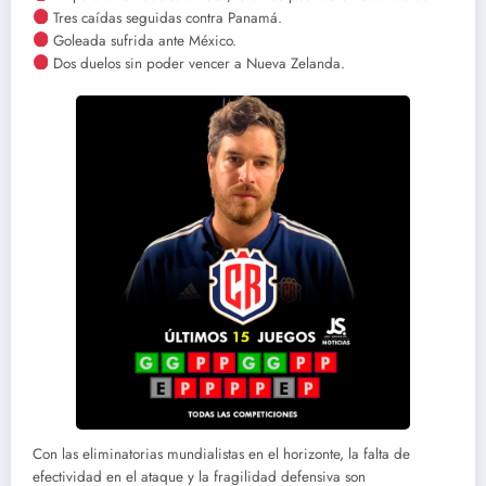
Tres caídas seguidas contra Panamá.
Goleada sufrida ante México.
Dos duelos sin poder vencer a Nueva Zelanda.
Con las eliminatorias mundialistas en el horizonte, la falta de
efectividad en el ataque y la fragilidad defensiva son