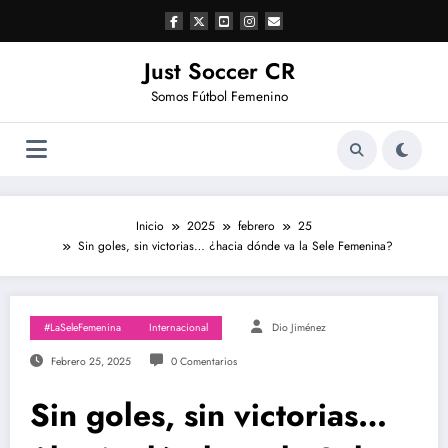
Saltar
al
contenido
Just Soccer CR
Somos Fútbol Femenino
Inicio
2025
febrero
25
Sin goles, sin victorias… ¿hacia dónde va la Sele Femenina?
#LaSeleFemenina
Internacional
Dio Jiménez
Febrero 25, 2025
0 Comentarios
Sin goles, sin victorias…