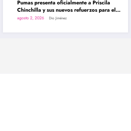
Pumas presenta oficialmente a Priscila
Chinchilla y sus nuevos refuerzos para el
Apertura 2026
agosto 2, 2026
Dio Jiménez
Inicio
Primera División
Segunda División
Internacional
#LegionariasXJS
#LaSeleFemenina
Futsal
Liga Menor
Extra Fútbol
Just Soccer CR 2026 © Todos los Derechos Reservados | Funciona con
SpiceThemes