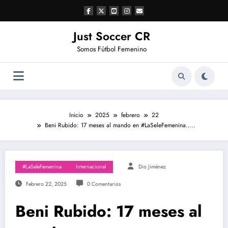
Saltar
al
contenido
Just Soccer CR
Somos Fútbol Femenino
Inicio
2025
febrero
22
Beni Rubido: 17 meses al mando en #LaSeleFemenina…..
#LaSeleFemenina
Internacional
Dio Jiménez
Febrero 22, 2025
0 Comentarios
Beni Rubido: 17 meses al