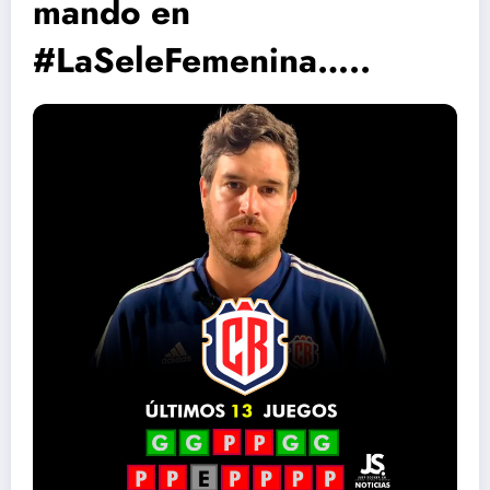
mando en
#LaSeleFemenina…..