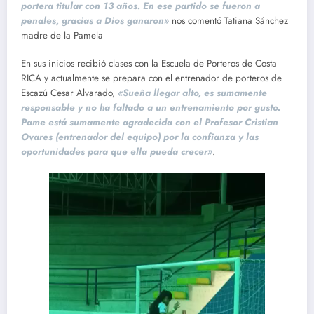
portera titular con 13 años. En ese partido se fueron a
penales, gracias a Dios ganaron»
nos comentó Tatiana Sánchez
madre de la Pamela
En sus inicios recibió clases con la Escuela de Porteros de Costa
RICA y actualmente se prepara con el entrenador de porteros de
Escazú Cesar Alvarado,
«Sueña llegar alto, es sumamente
responsable y no ha faltado a un entrenamiento por gusto.
Pame está sumamente agradecida con el Profesor Cristian
Ovares (entrenador del equipo) por la confianza y las
oportunidades para que ella pueda crecer»
.