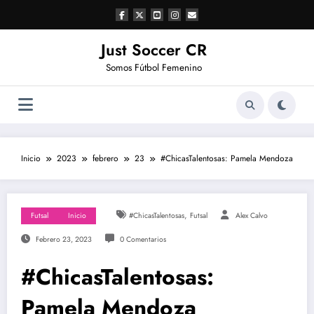
Saltar
al
contenido
Just Soccer CR
Somos Fútbol Femenino
Inicio
2023
febrero
23
#ChicasTalentosas: Pamela Mendoza
,
Futsal
Inicio
#ChicasTalentosas
Futsal
Alex Calvo
Febrero 23, 2023
0 Comentarios
#ChicasTalentosas:
Pamela Mendoza