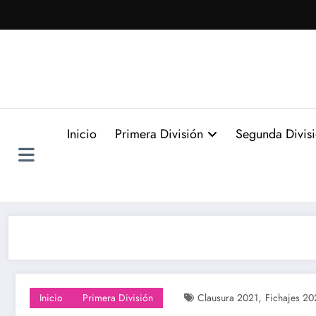
Saltar
al
contenido
Inicio
Primera División
Segunda Divis
,
Inicio
Primera División
Clausura 2021
Fichajes 20