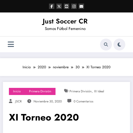
Saltar
al
contenido
Just Soccer CR
Somos Fútbol Femenino
Inicio
2020
noviembre
30
XI Torneo 2020
,
Inicio
Primera División
Primera División
XI Ideal
JSCR
Noviembre 30, 2020
0 Comentarios
XI Torneo 2020