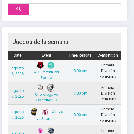
Juegos de la semana
Date
Event
Time/Results
Competition
Primera
agosto
8:00 pm
División
Alajuelense vs
6, 2026
Femenina
Pococí
Primera
agosto
7:00 pm
División
Chorotega vs
7, 2026
Femenina
Sporting FC
Primera
Dimas
agosto
8:00 pm
División
7, 2026
vs Saprissa
Femenina
Primera
agosto