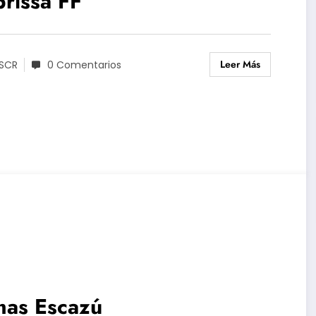
rissa FF
Leer Más
SCR
0 Comentarios
mas Escazú