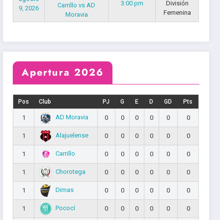
3:00 pm
División
Carrillo vs AD
9, 2026
Femenina
Moravia
Apertura 2026
Pos
Club
PJ
G
E
D
GD
Pts
AD Moravia
1
0
0
0
0
0
0
Alajuelense
1
0
0
0
0
0
0
Carrillo
1
0
0
0
0
0
0
Chorotega
1
0
0
0
0
0
0
Dimas
1
0
0
0
0
0
0
Pococí
1
0
0
0
0
0
0