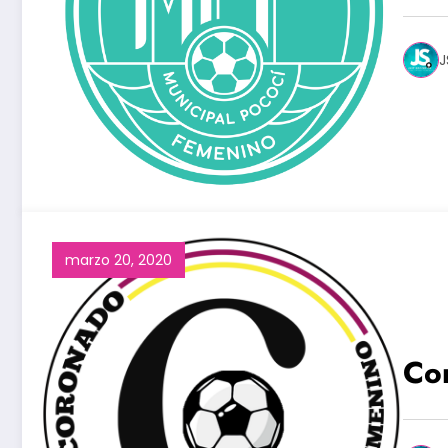
J
marzo 20, 2020
Co