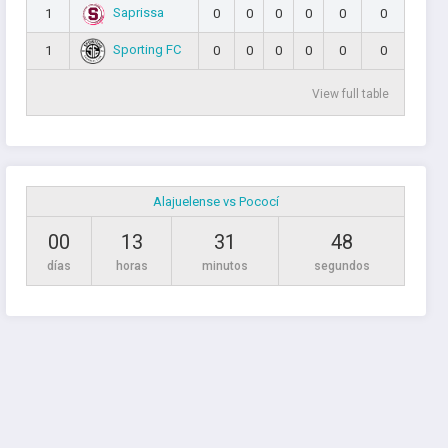
Saprissa
1
0
0
0
0
0
0
Sporting FC
1
0
0
0
0
0
0
View full table
Alajuelense vs Pococí
00
13
31
47
días
horas
minutos
segundos