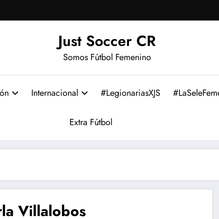
Just Soccer CR
Somos Fútbol Femenino
ión
Internacional
#LegionariasXJS
#LaSeleFem
Extra Fútbol
la Villalobos