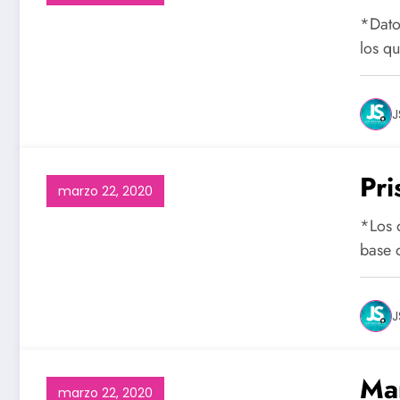
*Dato
los q
J
Pri
marzo 22, 2020
*Los 
base 
J
Mar
marzo 22, 2020