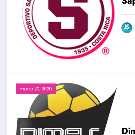
Sap
J
marzo 20, 2020
Di