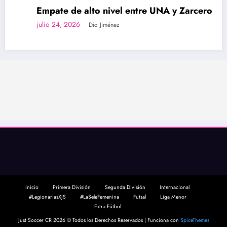
Empate de alto nivel entre UNA y Zarcero
julio 24, 2026
Dio Jiménez
Inicio
Primera División
Segunda División
Internacional
#LegionariasXJS
#LaSeleFemenina
Futsal
Liga Menor
Extra Fútbol
Just Soccer CR 2026 © Todos los Derechos Reservados | Funciona con
SpiceThemes