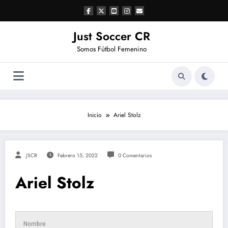
Saltar
al
contenido
Just Soccer CR
Somos Fútbol Femenino
Inicio
Ariel Stolz
JSCR
Febrero 15, 2022
0 Comentarios
Ariel Stolz
Nombre