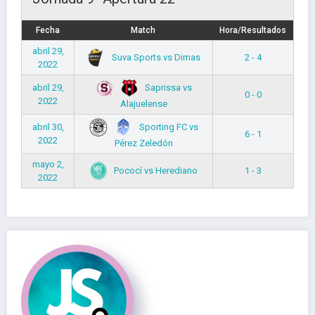
Fecha
Match
Hora/Resultados
abril 29,
Suva Sports vs Dimas
2 - 4
2022
Saprissa vs
abril 29,
0 - 0
2022
Alajuelense
Sporting FC vs
abril 30,
6 - 1
2022
Pérez Zeledón
mayo 2,
Pococí vs Herediano
1 - 3
2022