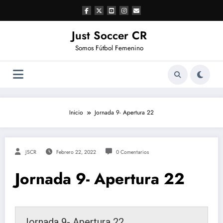
Saltar
al
contenido
Just Soccer CR
Somos Fútbol Femenino
Inicio
Jornada 9- Apertura 22
JSCR
Febrero 22, 2022
0 Comentarios
Jornada 9- Apertura 22
Jornada 9- Apertura 22