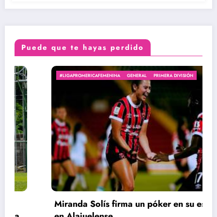
Puede que te hayas perdido
#LIGAPROMERICAFEMENINA
GENERAL
PRIMERA DIVISIÓN
Miranda Solís firma un póker en su estreno
en Alajuelense