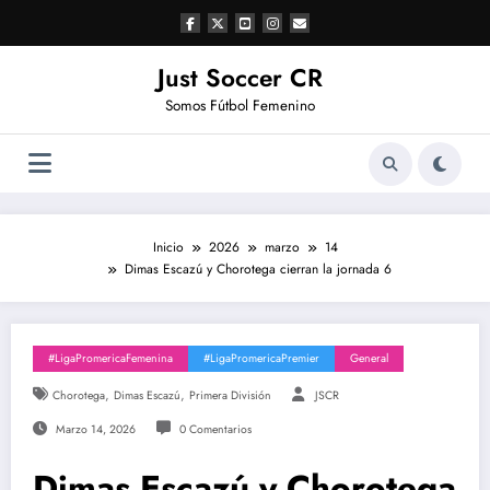
Saltar
al
contenido
Just Soccer CR
Somos Fútbol Femenino
Inicio
2026
marzo
14
Dimas Escazú y Chorotega cierran la jornada 6
#LigaPromericaFemenina
#LigaPromericaPremier
General
,
,
Chorotega
Dimas Escazú
Primera División
JSCR
Marzo 14, 2026
0 Comentarios
Dimas Escazú y Chorotega