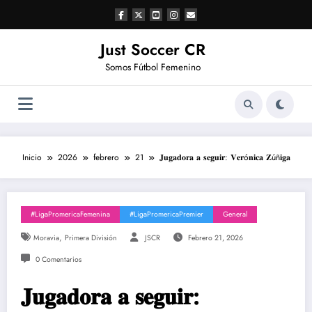
Saltar
al
contenido
Just Soccer CR
Somos Fútbol Femenino
Inicio
2026
febrero
21
𝐉𝐮𝐠𝐚𝐝𝐨𝐫𝐚 𝐚 𝐬𝐞𝐠𝐮𝐢𝐫: 𝐕𝐞𝐫ó𝐧𝐢𝐜𝐚 𝐙úñ𝐢𝐠𝐚
#LigaPromericaFemenina
#LigaPromericaPremier
General
,
Moravia
Primera División
JSCR
Febrero 21, 2026
0 Comentarios
𝐉𝐮𝐠𝐚𝐝𝐨𝐫𝐚 𝐚 𝐬𝐞𝐠𝐮𝐢𝐫: