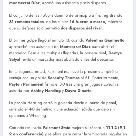
Montserrat Díaz
, aportó una asistencia y seis disparos.
El conjunto de las
Falcons
dominó de principio a fin, registrando
31 remates totales
, de los cuales
16 fueron a marco
, mientras
que su defensa solo permitió
dos disparos del rival
.
El primer golpe llegó al minuto 13, cuando
Valentina Gianinetto
aprovechó una asistencia de
Montserrat Díaz
para abrir el
marcador. Pese a las múltiples llegadas, la portera rival,
Deetya
Satyal
, evitó un marcador más abultado antes del descanso.
En la segunda mitad, Fairmont mantuvo la presión y amplió la
ventaja con un gol de
Serenity Thomas
al 51’. Posteriormente,
Payton Parliament
firmó el 3-0 tras una gran jugada colectiva
asistida por
Ashley Harding
y
Dayra Dinarte
.
La propia Harding cerró la goleada desde el punto de penal,
sellando el 4-0 definitivo y una actuación sólida que dejó sin
opciones a Wheeling.
Con este resultado,
Fairmont State
mejora su récord a
11-1-2 (9-1-
2 en conferencia)
y se alista para cerrar la temporada regular en