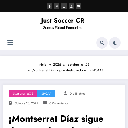
Saltar
al
contenido
Just Soccer CR
Somos Fútbol Femenino
Inicio
2025
octubre
26
¡Montserrat Díaz sigue destacando en la NCAA!
#LegionariasXJS
#NCAA
Dio Jiménez
Octubre 26, 2025
0 Comentarios
¡Montserrat Díaz sigue