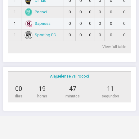
Dimas
1
0
0
0
0
0
0
Pococí
1
0
0
0
0
0
0
Saprissa
1
0
0
0
0
0
0
Sporting FC
1
0
0
0
0
0
0
View full table
Alajuelense vs Pococí
00
19
47
11
días
horas
minutos
segundos