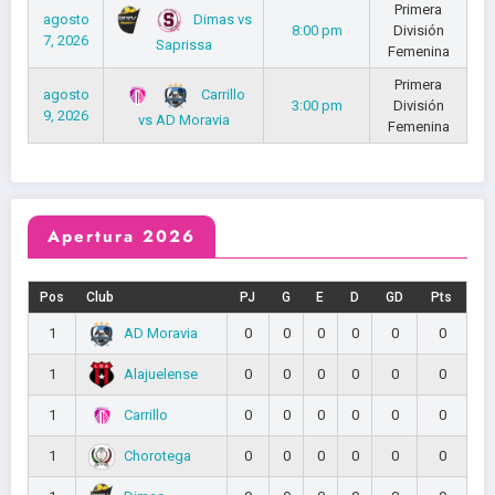
Primera
Dimas vs
agosto
8:00 pm
División
7, 2026
Saprissa
Femenina
Primera
Carrillo
agosto
3:00 pm
División
9, 2026
vs AD Moravia
Femenina
Apertura 2026
Pos
Club
PJ
G
E
D
GD
Pts
AD Moravia
1
0
0
0
0
0
0
Alajuelense
1
0
0
0
0
0
0
Carrillo
1
0
0
0
0
0
0
Chorotega
1
0
0
0
0
0
0