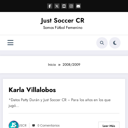
Saltar
al
contenido
Just Soccer CR
Somos Fútbol Femenino
Inicio
2008/2009
Karla Villalobos
marzo 22, 2020
*Datos Patty Durán y Just Soccer CR ~ Para los años en los que
jugó…
JSCR
0 Comentarios
Leer Más