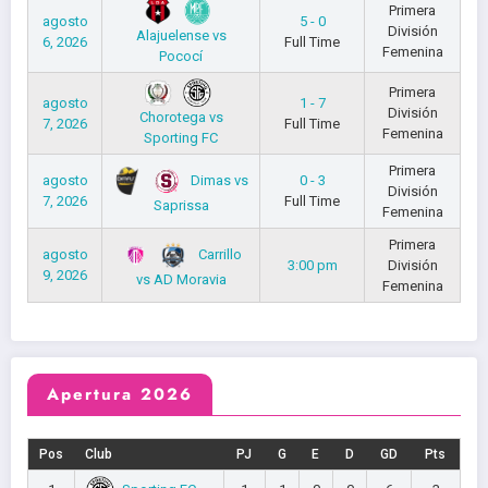
Primera
agosto
5 - 0
División
Alajuelense vs
6, 2026
Full Time
Femenina
Pococí
Primera
agosto
1 - 7
División
Chorotega vs
7, 2026
Full Time
Femenina
Sporting FC
Primera
Dimas vs
agosto
0 - 3
División
7, 2026
Full Time
Saprissa
Femenina
Primera
Carrillo
agosto
3:00 pm
División
9, 2026
vs AD Moravia
Femenina
Apertura 2026
Pos
Club
PJ
G
E
D
GD
Pts