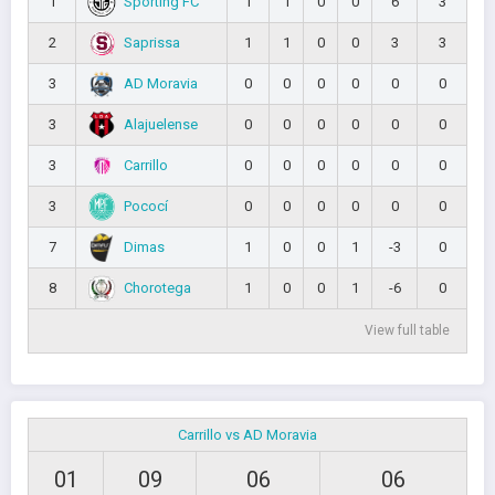
Sporting FC
1
1
1
0
0
6
3
Saprissa
2
1
1
0
0
3
3
AD Moravia
3
0
0
0
0
0
0
Alajuelense
3
0
0
0
0
0
0
Carrillo
3
0
0
0
0
0
0
Pococí
3
0
0
0
0
0
0
Dimas
7
1
0
0
1
-3
0
Chorotega
8
1
0
0
1
-6
0
View full table
Carrillo vs AD Moravia
01
09
06
06