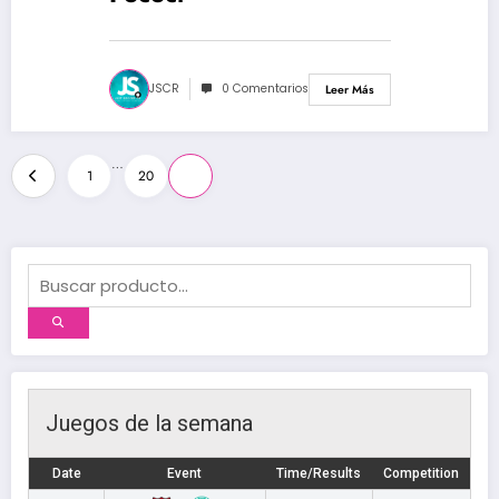
JSCR
0 Comentarios
Leer Más
Paginación
…
1
20
21
de
entradas
Juegos de la semana
Date
Event
Time/Results
Competition