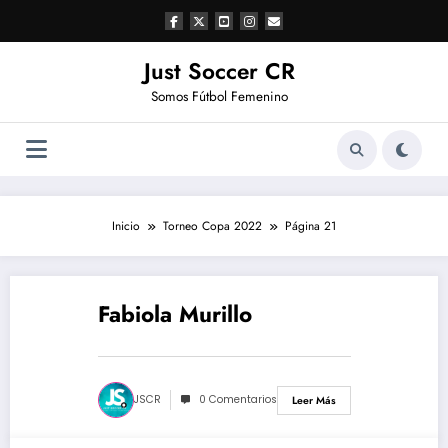
Saltar
al
contenido
Just Soccer CR
Somos Fútbol Femenino
Inicio
Torneo Copa 2022
Página 21
Fabiola Murillo
marzo 22, 2020
JSCR
0 Comentarios
Leer Más