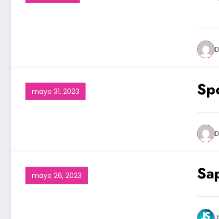
D
Spo
mayo 31, 2023
D
Sap
mayo 26, 2023
J