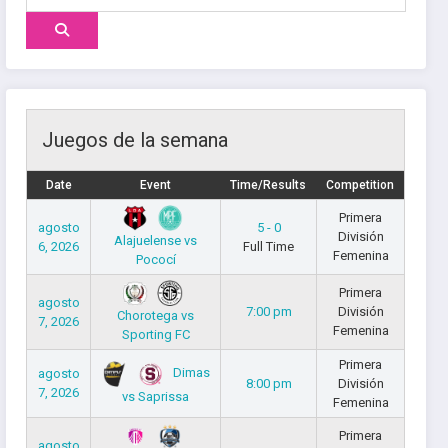
Juegos de la semana
Date
Event
Time/Results
Competition
Primera
agosto
5 - 0
División
Alajuelense vs
6, 2026
Full Time
Femenina
Pococí
Primera
agosto
7:00 pm
División
Chorotega vs
7, 2026
Femenina
Sporting FC
Primera
Dimas
agosto
8:00 pm
División
7, 2026
vs Saprissa
Femenina
Primera
agosto