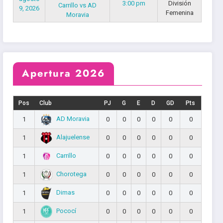
3:00 pm
División
Carrillo vs AD
9, 2026
Femenina
Moravia
Apertura 2026
Pos
Club
PJ
G
E
D
GD
Pts
AD Moravia
1
0
0
0
0
0
0
Alajuelense
1
0
0
0
0
0
0
Carrillo
1
0
0
0
0
0
0
Chorotega
1
0
0
0
0
0
0
Dimas
1
0
0
0
0
0
0
Pococí
1
0
0
0
0
0
0