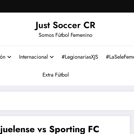
Just Soccer CR
Somos Fútbol Femenino
ión
Internacional
#LegionariasXJS
#LaSeleFem
Extra Fútbol
juelense vs Sporting FC