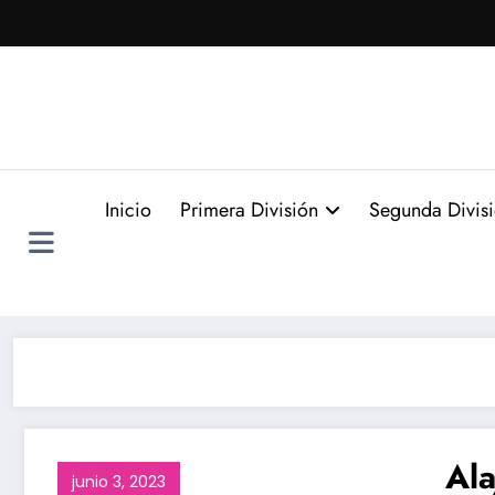
Saltar
al
contenido
Inicio
Primera División
Segunda Divis
Ala
junio 3, 2023