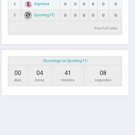
Saprissa
1
0
0
0
0
0
0
Sporting FC
1
0
0
0
0
0
0
View full table
Chorotega vs Sporting FC
00
04
41
07
días
horas
minutos
segundos