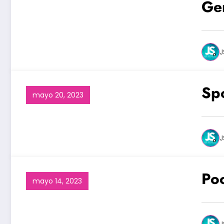
Ge
J
Spo
mayo 20, 2023
J
Poc
mayo 14, 2023
J