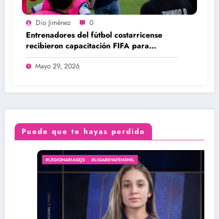
Dio Jiménez
0
Entrenadores del fútbol costarricense
recibieron capacitación FIFA para
potenciar el desarrollo de talento
Mayo 29, 2026
Puede que te hayas perdido
#LEGIONARIASXJS
#LIGABBVAFEMENIL