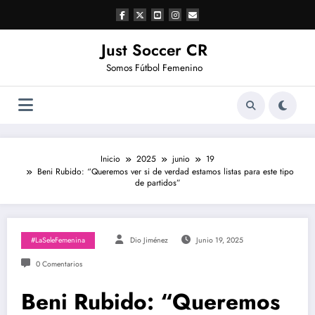
Saltar
al
contenido
Just Soccer CR
Somos Fútbol Femenino
Inicio
2025
junio
19
Beni Rubido: “Queremos ver si de verdad estamos listas para este tipo
de partidos”
#LaSeleFemenina
Dio Jiménez
Junio 19, 2025
0 Comentarios
Beni Rubido: “Queremos